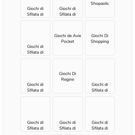
Shopaolic
Giochi di
Giochi di
Sfilata di
Sfilata di
moda coppia
moda
per ragazze
appuntament
o per ragazze
Giochi de Avie
Giochi Di
Pocket
Shopping
Giochi di
Sfilata di
moda
matrimonio
per ragazze
Giochi Di
Regine
Giochi di
Giochi di
Sfilata di
Sfilata di
moda lifestyle
moda festa
per ragazze
per ragazze
Giochi di
Giochi di
Giochi di
Sfilata di
Sfilata di
Sfilata di
moda estiva
moda
moda