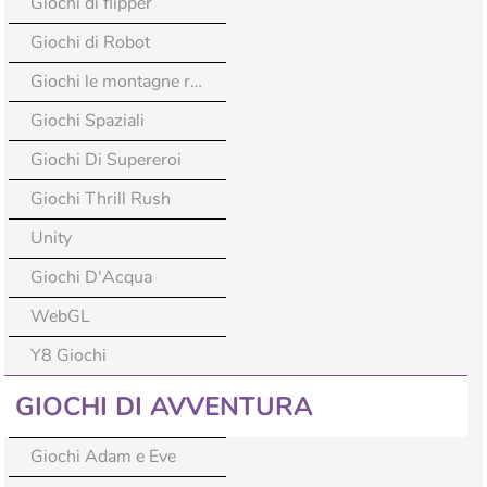
Giochi di flipper
Giochi di Robot
Giochi le montagne russe
Giochi Spaziali
Giochi Di Supereroi
Giochi Thrill Rush
Unity
Giochi D'Acqua
WebGL
Y8 Giochi
GIOCHI DI AVVENTURA
Giochi Adam e Eve