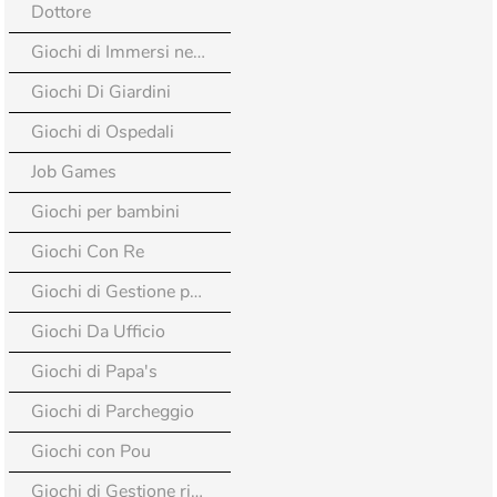
Dottore
Giochi di Immersi nella natura per ragazze
Giochi Di Giardini
Giochi di Ospedali
Job Games
Giochi per bambini
Giochi Con Re
Giochi di Gestione per ragazze
Giochi Da Ufficio
Giochi di Papa's
Giochi di Parcheggio
Giochi con Pou
Giochi di Gestione ristorante per ragazze