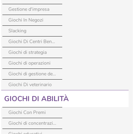
Gestione d'impresa
Giochi In Negozi
Slacking
Giochi Di Centri Benessere
Giochi di strategia
Giochi di operazioni
Giochi di gestione del tempo
Giochi Di veterinario
GIOCHI DI ABILITÀ
Giochi Con Premi
Giochi di concentrazione