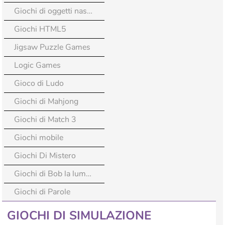
Giochi di oggetti nascosti
Giochi HTML5
Jigsaw Puzzle Games
Logic Games
Gioco di Ludo
Giochi di Mahjong
Giochi di Match 3
Giochi mobile
Giochi Di Mistero
Giochi di Bob la lumaca
Giochi di Parole
GIOCHI DI SIMULAZIONE