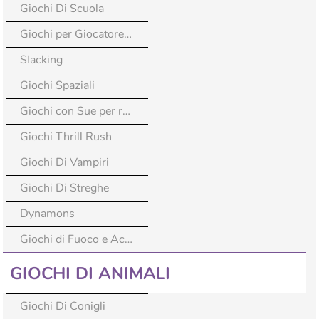
Giochi Di Scuola
Giochi per Giocatore Singolo
Slacking
Giochi Spaziali
Giochi con Sue per ragazze
Giochi Thrill Rush
Giochi Di Vampiri
Giochi Di Streghe
Dynamons
Giochi di Fuoco e Acqua
GIOCHI DI ANIMALI
Giochi Di Conigli