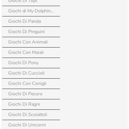
Giochi Di Topi
Giochi di My Dolphin Show
Giochi Di Panda
Giochi Di Pinguini
Giochi Con Animali
Giochi Con Maiali
Giochi Di Pony
Giochi Di Cuccioli
Giochi Con Conigli
Giochi Di Pecore
Giochi Di Ragni
Giochi Di Scoiattoli
Giochi Di Unicorni