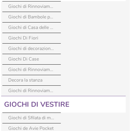
Giochi di Rinnoviamo la camera da letto per ragazze
Giochi di Bambole per ragazze
Giochi di Casa delle bambole per ragazze
Giochi Di Fiori
Giochi di decorazione del cibo per ragazze
Giochi Di Case
Giochi di Rinnoviamo la casa per ragazze
Decora la stanza
Giochi di Rinnoviamo la camera per ragazze
GIOCHI DI VESTIRE
Giochi di Sfilata di moda accessori
Giochi de Avie Pocket