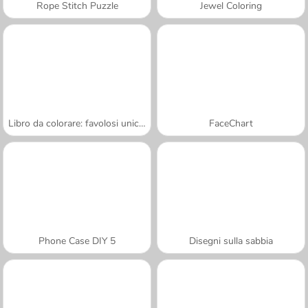
Rope Stitch Puzzle
Jewel Coloring
Libro da colorare: favolosi unicorni
FaceChart
Phone Case DIY 5
Disegni sulla sabbia