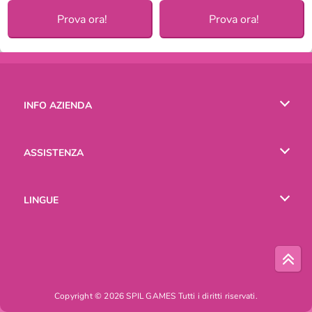
Prova ora!
Prova ora!
INFO AZIENDA
Condizioni di utilizzo
ASSISTENZA
La nostra tutela della privacy
Aiuto
LINGUE
Cookies
English
Русский
Copyright © 2026 SPIL GAMES Tutti i diritti riservati.