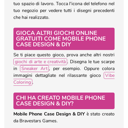
tuo spazio di lavoro. Tocca l'icona del telefono nel
tuo negozio per vedere tutti i disegni precedenti
che hai realizzato.
GIOCA ALTRI GIOCHI ONLINE
GRATUITI COME MOBILE PHONE
CASE DESIGN & DIY
Se ti piace questo gioco, prova anche altri nostri
giochi di arte e creatività
. Disegna le tue scarpe
in
Sneaker Art
, per esempio. Oppure colora
immagini dettagliate nel rilassante gioco
Vibe
Coloring
.
CHI HA CREATO MOBILE PHONE
CASE DESIGN & DIY?
Mobile Phone Case Design & DIY
è stato creato
da Bravestars Games.