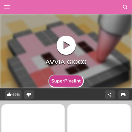
SuperPixelint
69%