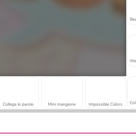
Bea
Collega le parole
Mini mangione
Impossible Colors