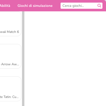
Abilità
Giochi di simulazione
Per te
waii Match 6
Tap Arrow Away
Tarte Tatin: Cucina con Sara