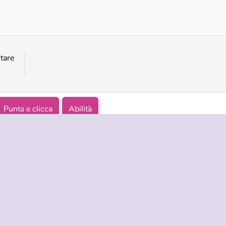
Find Me
Pinball of Oz
tare
Punta e clicca
Abilità
NDA
ASSISTENZA
LINGUE
i di utilizzo
Aiuto
English
tela della privacy
Русский
okies
Deutsch