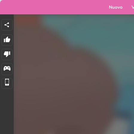
Nuovo
V