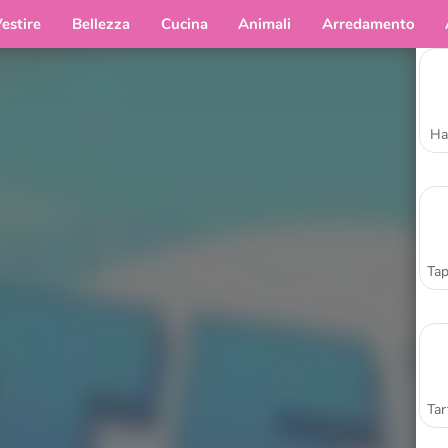
estire
Bellezza
Cucina
Animali
Arredamento
Ha