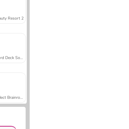
uty Resort 2
Word Deck Solitaire
Collect Brainrot Arena