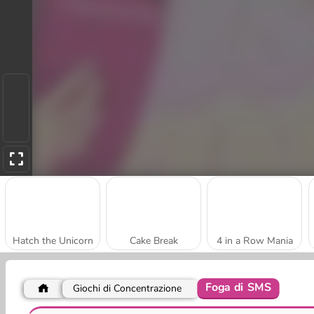
Hatch the Unicorn
Cake Break
4 in a Row Mania
Foga di SMS
Giochi di Concentrazione