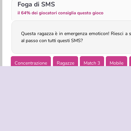
Caccia al leprecauno
Bomb The Mountain
Foga di SMS
il 64% dei giocatori consiglia questo gioco
Questa ragazza è in emergenza emoticon! Riesci a s
al passo con tutti questi SMS?
Concentrazione
Ragazze
Match 3
Mobile
INFO AZIE
Condizion
La nostra tu
Co