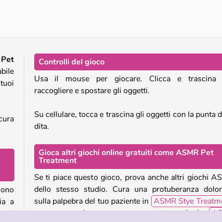
Pet Salon 2
Salone per pony
Pet
Controlli del gioco
bile
Usa il mouse per giocare. Clicca e trascina 
tuoi
raccogliere e spostare gli oggetti.
Su cellulare, tocca e trascina gli oggetti con la punta d
cura
dita.
Gioca altri giochi online gratuiti come ASMR Pet
Treatment
Se ti piace questo gioco, prova anche altri giochi 
dello stesso studio. Cura una protuberanza dolo
 sono
sulla palpebra del tuo paziente in
ASMR Stye Treatm
ia a
o prova un lussuoso trattamento termale in
A
 e le