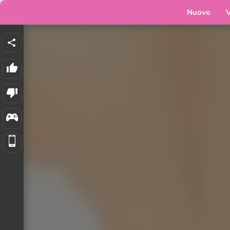
Nuovo
V