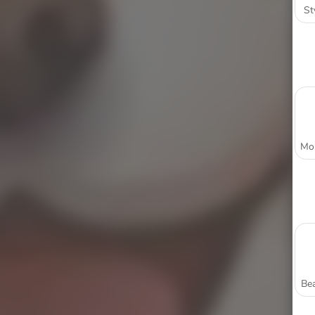
St
Bea