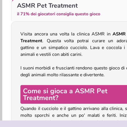
Salone per animali: Cura dei gatti
Funny Puppy Care
ASMR Pet Treatment
il 71% dei giocatori consiglia questo gioco
Visita ancora una volta la clinica ASMR in
ASMR 
Treatment
. Questa volta potrai curare un adora
gattino e un simpatico cucciolo. Lava e coccola i 
animali e vestili con abiti carini.
I suoni morbidi e fruscianti rendono questo gioco di 
degli animali molto rilassante e divertente.
Come si gioca a ASMR Pet
Treatment?
Quando il cucciolo e il gattino arrivano alla clinica,
molto sporchi e anche un po' malati e feriti. Iniz
sciacquare via lo sporco. Lavali e cura la loro malattia