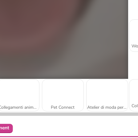
Collegamenti animali: Gioco classico
Pet Connect
Atelier di moda per cuccioli
ment