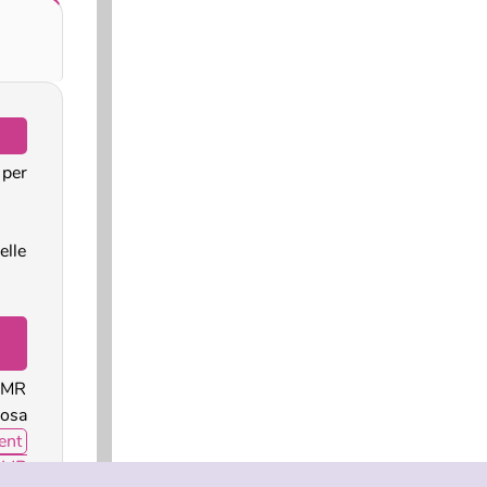
per
elle
ASMR
rosa
ent
SMR