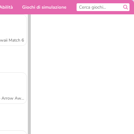
Abilità
Giochi di simulazione
Per te
waii Match 6
Tap Arrow Away