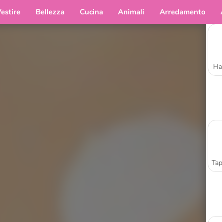
estire
Bellezza
Cucina
Animali
Arredamento
Ha