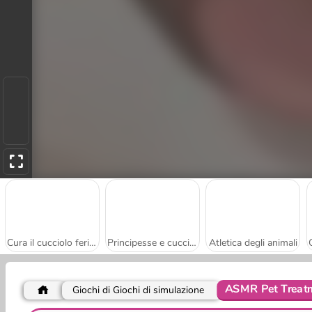
Cura il cucciolo ferito
Principesse e cuccioli: gara di foto
Atletica degli animali
ASMR Pet Treat
Giochi di Giochi di simulazione