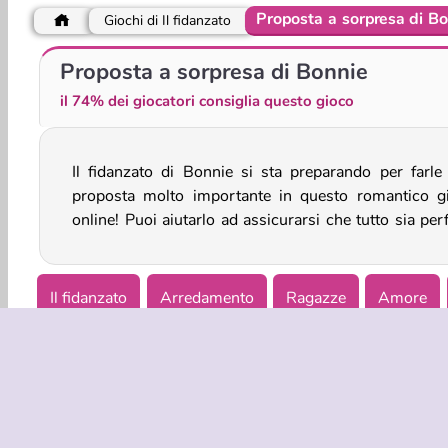
Proposta a sorpresa di B
Giochi di Il fidanzato
Love Tester
Proposta a sorpresa di Bonnie
il 74% dei giocatori consiglia questo gioco
Il fidanzato di Bonnie si sta preparando per farle
quando arriverà il fatidico momento? Aiutalo a scegl
proposta molto importante in questo romantico g
online! Puoi aiutarlo ad assicurarsi che tutto sia per
Il fidanzato
Arredamento
Ragazze
Amore
Matrimonio
Giochi di Sfilata di moda matrimonio pe