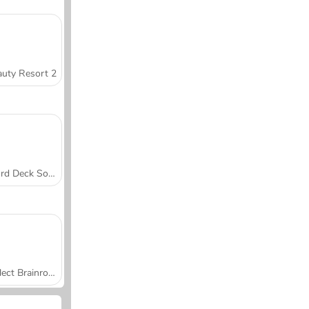
uty Resort 2
Word Deck Solitaire
Collect Brainrot Arena