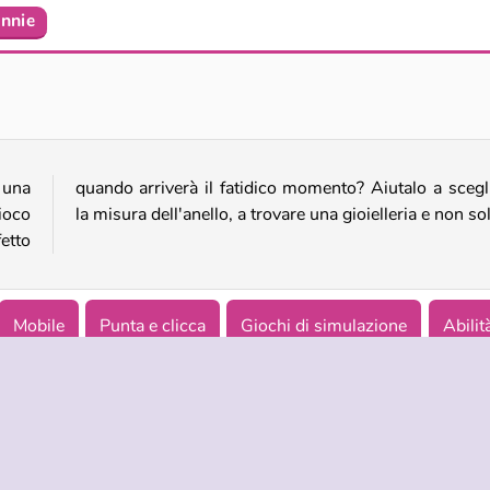
onnie
Storia di amore tra gatti
Principesse: matrimonio di primavera
 una
iere
ioco
la misura dell'anello, a trovare una gioielleria e non so
fetto
Mobile
Punta e clicca
Giochi di simulazione
Abilit
r ragazze