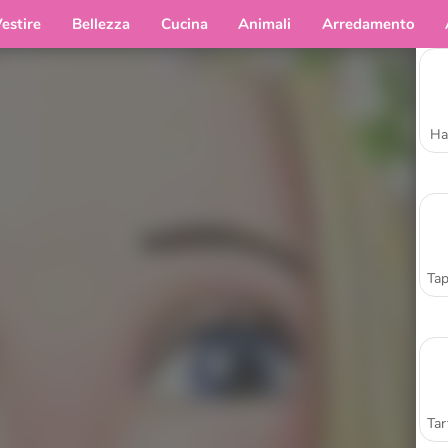
estire
Bellezza
Cucina
Animali
Arredamento
Ha