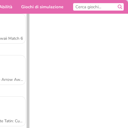
Abilità
Giochi di simulazione
Per te
waii Match 6
Tap Arrow Away
Tarte Tatin: Cucina con Sara