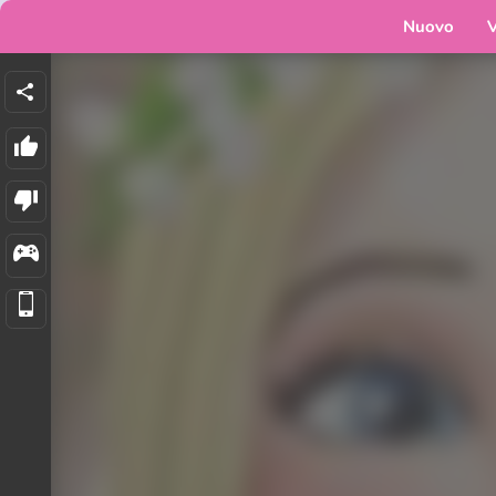
Nuovo
V