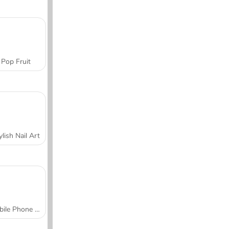
Pop Fruit
ylish Nail Art
Mobile Phone Case Design & DIY