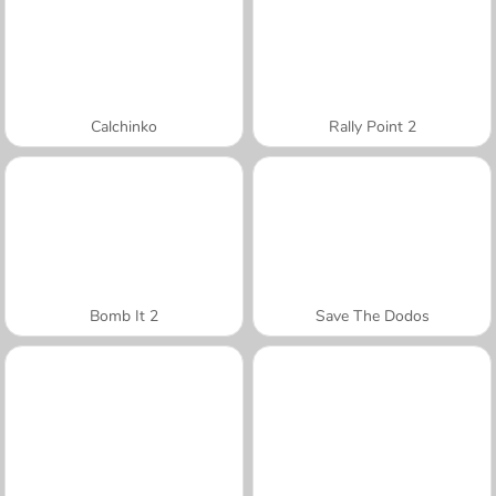
Calchinko
Rally Point 2
Bomb It 2
Save The Dodos