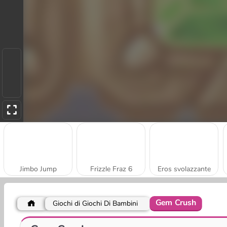
Jimbo Jump
Frizzle Fraz 6
Eros svolazzante
Gem Crush
Giochi di Giochi Di Bambini
Splish Drago Pong
Bomb The Mountain