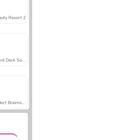
uty Resort 2
Word Deck Solitaire
Collect Brainrot Arena