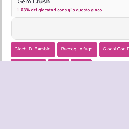
Gem Crush
il 63% dei giocatori consiglia questo gioco
Giochi Di Bambini
Raccogli e fuggi
Giochi Con P
Punta e clicca
Puzzle
Abilità
INFO AZIE
Condizion
La nostra t
Co