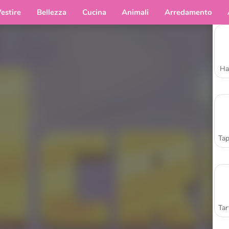
estire
Bellezza
Cucina
Animali
Arredamento
Ha