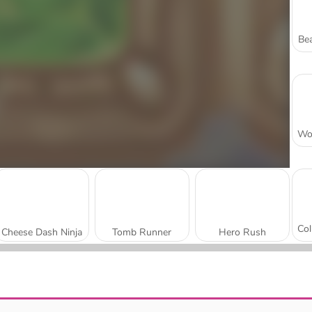
Bea
Cheese Dash Ninja
Tomb Runner
Hero Rush
Gooey Yama
Zoo Panic