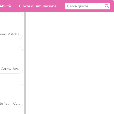
Abilità
Giochi di simulazione
Per te
waii Match 6
Tap Arrow Away
Tarte Tatin: Cucina con Sara