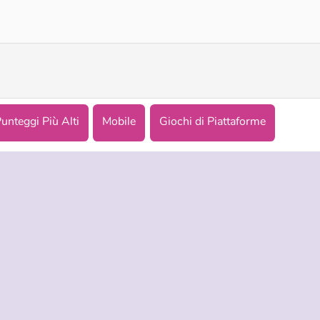
unteggi Più Alti
Mobile
Giochi di Piattaforme
NDA
ASSISTENZA
LINGUE
i di utilizzo
Aiuto
English
utela della privacy
Русский
okies
Deutsch