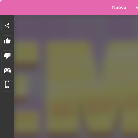
Nuovo
V