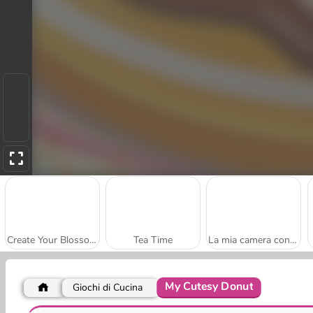
Create Your Blossom Tree
Tea Time
La mia camera con Totoro
My Cutesy Donut
Giochi di Cucina