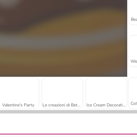
Bea
Valentine's Party
Le creazioni di Betsy: perline natalizie
Ice Cream Decoration