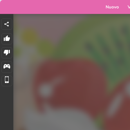
Nuovo
V