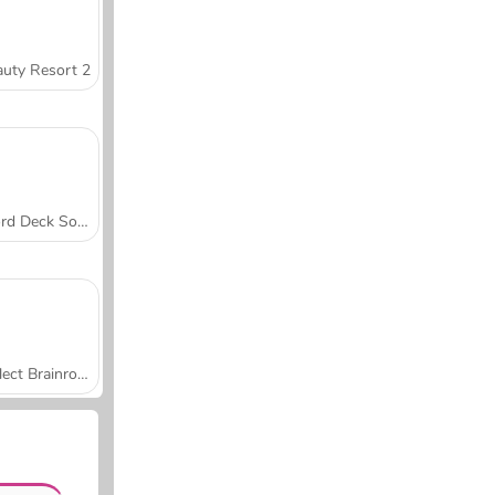
uty Resort 2
Word Deck Solitaire
Collect Brainrot Arena