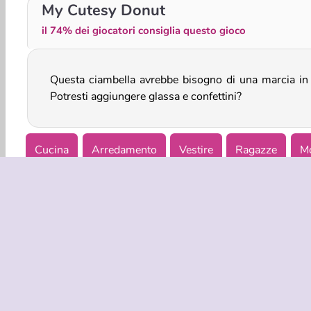
Le creazioni di Betsy: quadri di sabbia
Dream Room Makeover
My Cutesy Donut
il 74% dei giocatori consiglia questo gioco
Questa ciambella avrebbe bisogno di una marcia in 
Potresti aggiungere glassa e confettini?
Cucina
Arredamento
Vestire
Ragazze
Mo
INFO AZIE
Condizion
La nostra tu
Co