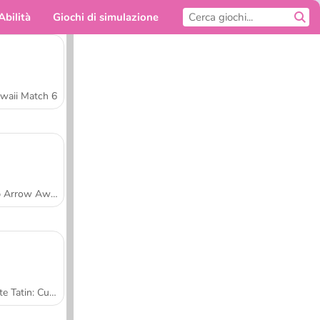
Abilità
Giochi di simulazione
Per te
waii Match 6
Tap Arrow Away
Tarte Tatin: Cucina con Sara