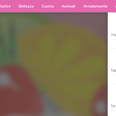
estire
Bellezza
Cucina
Animali
Arredamento
Ha