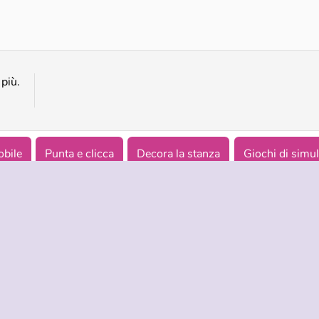
Interior Designer - Decor Life
Home Design - Match 3
più.
bile
Punta e clicca
Decora la stanza
Giochi di simu
NDA
ASSISTENZA
LINGUE
i di utilizzo
Aiuto
English
tela della privacy
Русский
okies
Deutsch