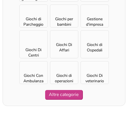
di dentista
Giochi di
Giochi per
Gestione
Parcheggio
bambini
d'impresa
Giochi Di
Giochi di
Giochi Di
Affari
Ospedali
Centri
Benessere
Giochi Con
Giochi di
Giochi Di
Ambulanza
operazioni
veterinario
Altre categorie