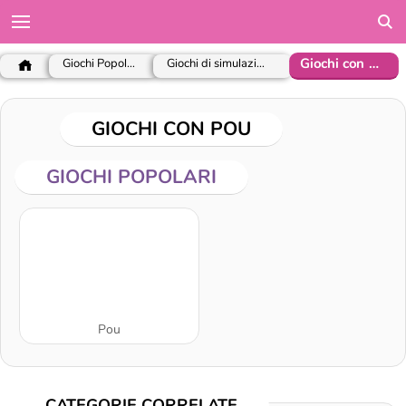
Giochi con Pou
Giochi Popolari
Giochi di simulazione
GIOCHI CON POU
GIOCHI POPOLARI
Pou
CATEGORIE CORRELATE