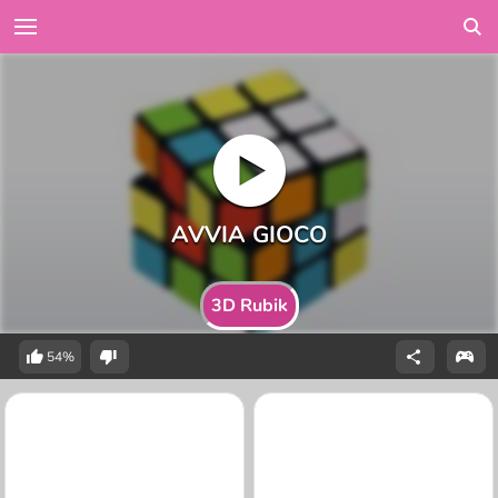
3D Rubik
54%