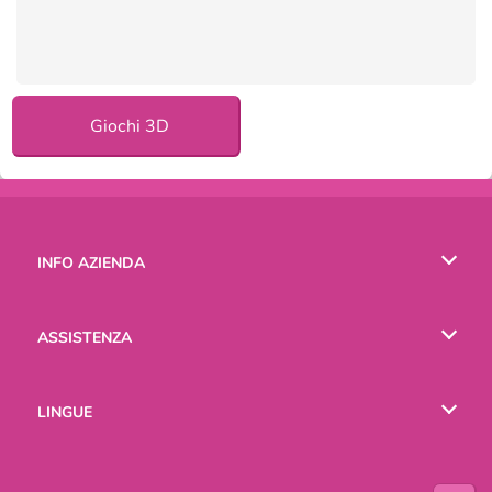
Giochi 3D
INFO AZIENDA
Condizioni di utilizzo
ASSISTENZA
La nostra tutela della privacy
Aiuto
LINGUE
Cookies
English