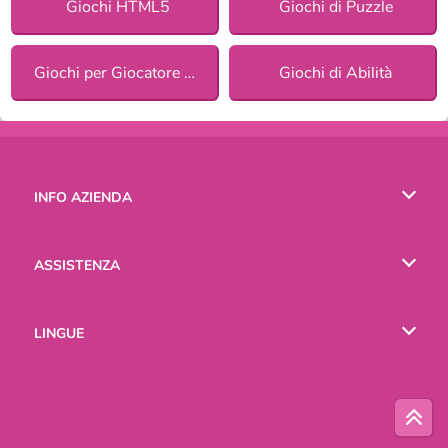
Giochi HTML5
Giochi di Puzzle
Giochi per Giocatore Singolo
Giochi di Abilità
INFO AZIENDA
Condizioni di utilizzo
ASSISTENZA
La nostra tutela della privacy
Aiuto
LINGUE
Cookies
English
Русский