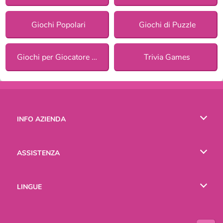
Giochi Popolari
Giochi di Puzzle
Giochi per Giocatore Singolo
Trivia Games
INFO AZIENDA
Condizioni di utilizzo
ASSISTENZA
La nostra tutela della privacy
Aiuto
LINGUE
Cookies
English