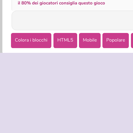
il 80% dei giocatori consiglia questo gioco
Colora i blocchi
HTML5
Mobile
Popolare
INFO AZIE
Condizion
La nostra tu
Co