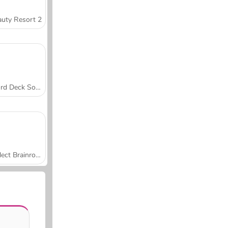
uty Resort 2
Word Deck Solitaire
Collect Brainrot Arena