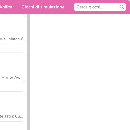
Abilità
Giochi di simulazione
Per te
waii Match 6
Tap Arrow Away
Tarte Tatin: Cucina con Sara