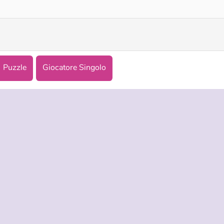
Puzzle
Giocatore Singolo
NDA
ASSISTENZA
LINGUE
i di utilizzo
Aiuto
English
tela della privacy
Русский
okies
Deutsch
Español