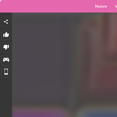
Nuovo
V