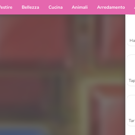
estire
Bellezza
Cucina
Animali
Arredamento
Ha