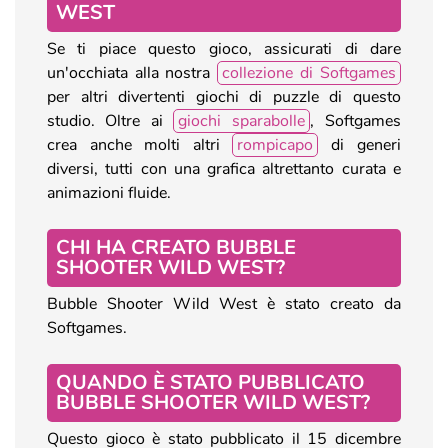
WEST
Se ti piace questo gioco, assicurati di dare
un'occhiata alla nostra
collezione di Softgames
per altri divertenti giochi di puzzle di questo
studio. Oltre ai
giochi sparabolle
, Softgames
crea anche molti altri
rompicapo
di generi
diversi, tutti con una grafica altrettanto curata e
animazioni fluide.
CHI HA CREATO BUBBLE
SHOOTER WILD WEST?
Bubble Shooter Wild West è stato creato da
Softgames.
QUANDO È STATO PUBBLICATO
BUBBLE SHOOTER WILD WEST?
Questo gioco è stato pubblicato il 15 dicembre