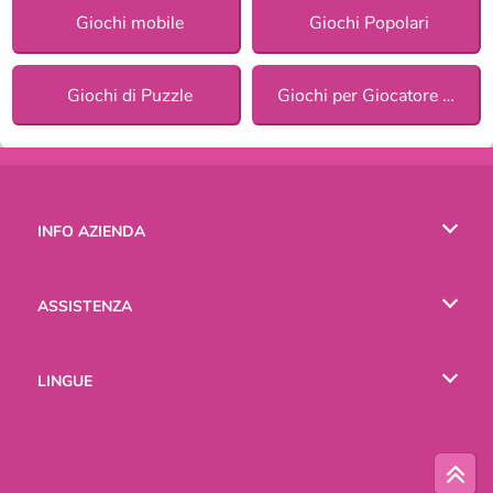
Giochi mobile
Giochi Popolari
Giochi di Puzzle
Giochi per Giocatore Singolo
INFO AZIENDA
Condizioni di utilizzo
ASSISTENZA
La nostra tutela della privacy
Aiuto
LINGUE
Cookies
English