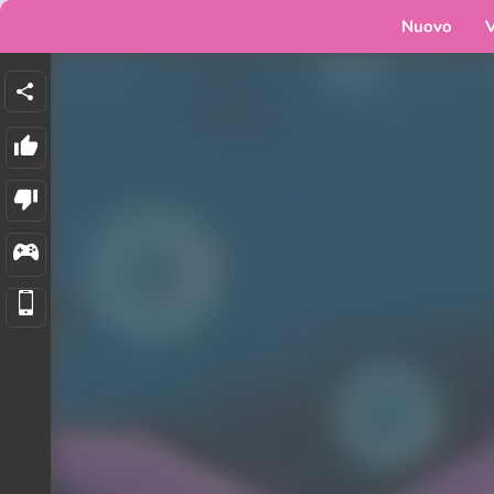
Nuovo
V