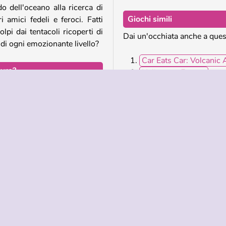
do dell'oceano alla ricerca di
Giochi simili
 amici fedeli e feroci. Fatti
lpi dai tentacoli ricoperti di
Dai un'occhiata anche a quest
 di ogni emozionante livello?
Car Eats Car: Volcanic
ture?
Helicopter Escape
TrackMania Blitz
i guida
ricco d'azione che ti
Car Eats Car: Evil Cars
i potenti veicoli e raccogli
oi nemici con bombe, raggi
Chi ha sviluppato Car Eat
Car Eats Car: Underwater A
Giochi di Piattaforme
Popolare
Gare
Giocatore Si