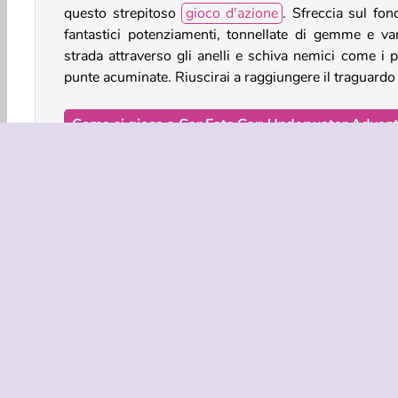
questo strepitoso
gioco d'azione
. Sfreccia sul fon
fantastici potenziamenti, tonnellate di gemme e vari
strada attraverso gli anelli e schiva nemici come i po
punte acuminate. Riuscirai a raggiungere il traguardo
Come si gioca a Car Eats Car: Underwater Adven
Car Eats Car: Underwater Adventure è un
gioco d
spedirà in fondo all'oceano. Prendi il controllo d
potenziamenti e gemme mentre fai esplodere i tu
elettrici e altro!
Comandi di gioco
Azione
Avventura
Giochi Di Auto
HTML5