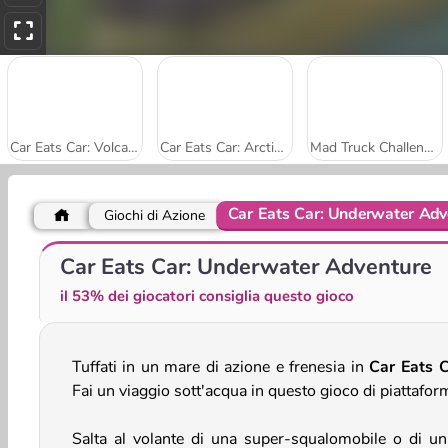
Car Eats Car: Volcanic Adventure
Car Eats Car: Arctic Adventure
Mad Truck Challenge Special
Car Eats Car: Underwater Adv
Giochi di Azione
Mega Ramp Car Stunts
Car Eats Car: Underwater Adventure
il 53% dei giocatori consiglia questo gioco
Tuffati in un mare di azione e frenesia in
Car Eats 
Fai un viaggio sott'acqua in questo gioco di piattafor
Salta al volante di una super-squalomobile o di u