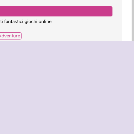
i fantastici giochi online!
 Adventure
s Car: Underwater Adventure?
dventure è stato creato da SMOKOKO.
ngolo
Abilità