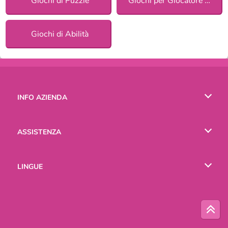
Giochi di Puzzle
Giochi per Giocatore Singolo
Giochi di Abilità
INFO AZIENDA
Condizioni di utilizzo
ASSISTENZA
La nostra tutela della privacy
Aiuto
LINGUE
Cookies
English
Русский