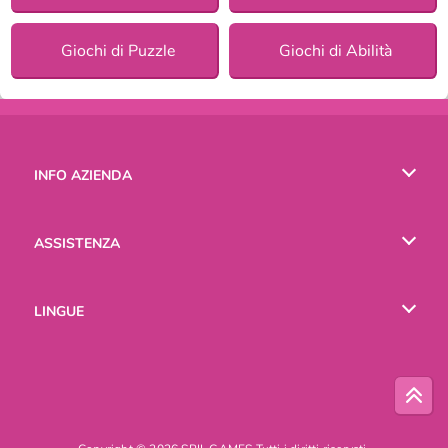
Giochi di Puzzle
Giochi di Abilità
INFO AZIENDA
Condizioni di utilizzo
ASSISTENZA
La nostra tutela della privacy
Aiuto
LINGUE
Cookies
English
Русский