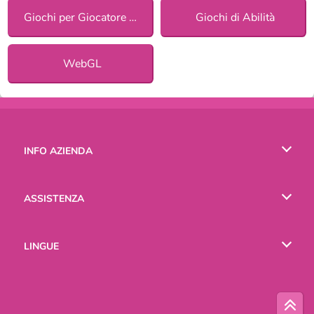
Giochi per Giocatore Singolo
Giochi di Abilità
WebGL
INFO AZIENDA
Condizioni di utilizzo
ASSISTENZA
La nostra tutela della privacy
Aiuto
LINGUE
Cookies
English