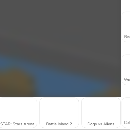
Bea
STAR: Stars Arena
Battle Island 2
Dogs vs Aliens