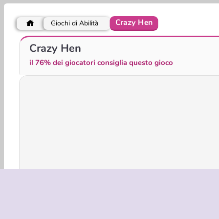
Crazy Hen
Giochi di Abilità
Spider Evolution
King Kong Kart Racing
Crazy Hen
il 76% dei giocatori consiglia questo gioco
Giochi 3D
Azione
Animali
Arcade
HTM