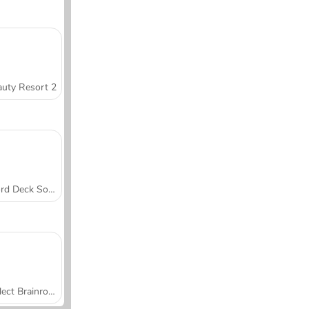
uty Resort 2
Word Deck Solitaire
Collect Brainrot Arena