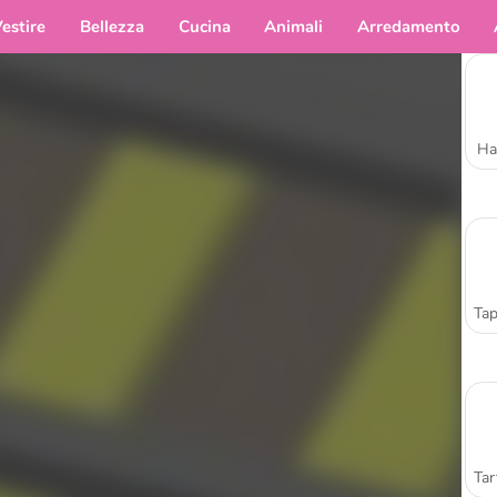
estire
Bellezza
Cucina
Animali
Arredamento
Ha