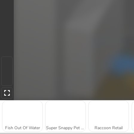
Fish Out Of Water
Super Snappy Pet Hop
Raccoon Retail