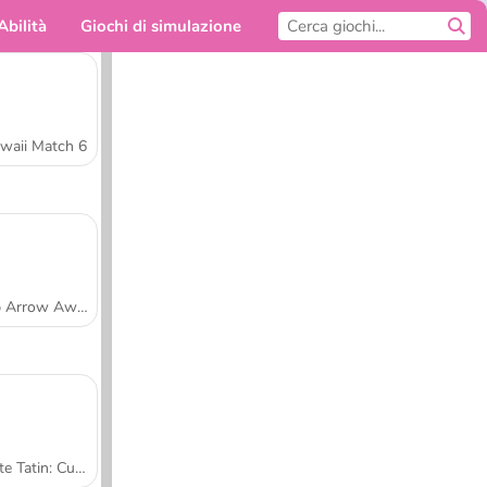
Abilità
Giochi di simulazione
Per te
waii Match 6
Tap Arrow Away
Tarte Tatin: Cucina con Sara