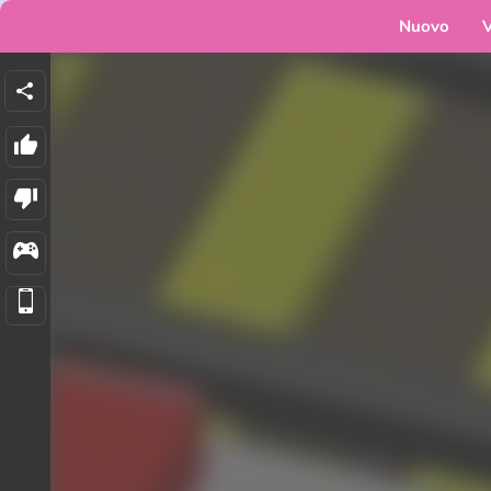
Nuovo
V