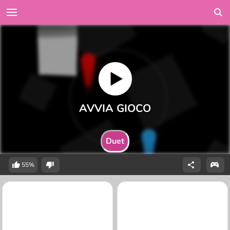
Duet
55%