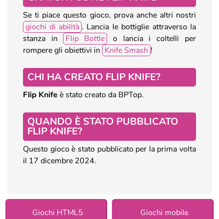
Se ti piace questo gioco, prova anche altri nostri
giochi di abilità
. Lancia le bottiglie attraverso la
stanza in
Flip Bottle
o lancia i coltelli per
rompere gli obiettivi in
Knife Smash
!
CHI HA CREATO FLIP KNIFE?
Flip Knife
è stato creato da BPTop.
QUANDO È STATO PUBBLICATO
FLIP KNIFE?
Questo gioco è stato pubblicato per la prima volta
il 17 dicembre 2024.
Giochi HTML5
Giochi mobile