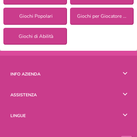
Giochi Popolari
Giochi per Giocatore Singolo
Giochi di Abilità
INFO AZIENDA
Condizioni di utilizzo
ASSISTENZA
La nostra tutela della privacy
Aiuto
LINGUE
Cookies
English