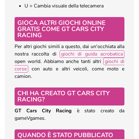
U = Cambia visuale della telecamera
GIOCA ALTRI GIOCHI ONLINE
GRATIS COME GT CARS CITY
RACING
Per altri giochi simili a questo, dai un'occhiata alla
nostra raccolta di
giochi di guida acrobatica
open world. Abbiamo anche tanti altri
giochi di
corse
con auto e altri veicoli, come moto e
camion.
CHI HA CREATO GT CARS CITY
RACING?
GT Cars City Racing
è stato creato da
gameVgames.
QUANDO È STATO PUBBLICATO