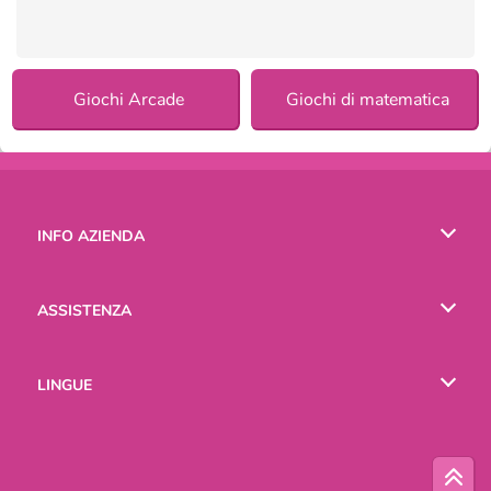
Giochi Arcade
Giochi di matematica
INFO AZIENDA
Condizioni di utilizzo
ASSISTENZA
La nostra tutela della privacy
Aiuto
LINGUE
Cookies
English