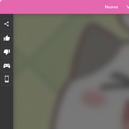
Nuovo
V