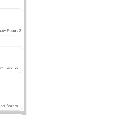
uty Resort 2
Word Deck Solitaire
Collect Brainrot Arena