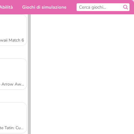
Abilità
Giochi di simulazione
Per te
waii Match 6
Tap Arrow Away
Tarte Tatin: Cucina con Sara