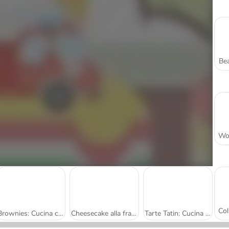
Bea
Brownies: Cucina con Sara
Cheesecake alla fragola: Cucina con Sara
Tarte Tatin: Cucina con Sara