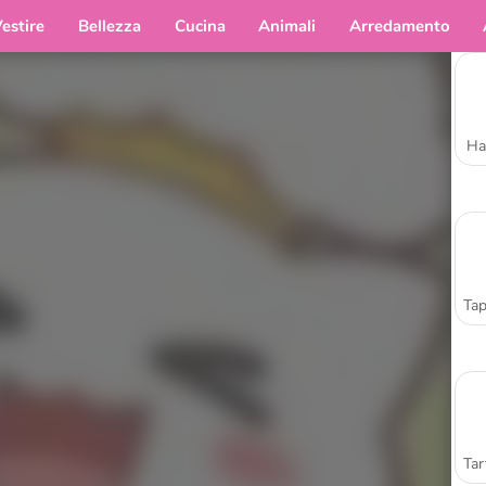
estire
Bellezza
Cucina
Animali
Arredamento
Ha