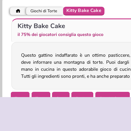
Kitty Bake Cake
Giochi di Torte
Baby Hazel: Baking Apple Cake
Torta con gelato
Kitty Bake Cake
il 75% dei giocatori consiglia questo gioco
Questo gattino indaffarato è un ottimo pasticcere
gli strumenti necessari! Aiutalo a creare delle t
deve infornare una montagna di torte. Puoi dargli
adorabili con decorazioni a forma di animali, come vo
mano in cucina in questo adorabile gioco di cucin
Tutti gli ingredienti sono pronti, e ha anche preparato 
Torte
Torte
Gatti
Cucina
Giochi Carini
Giochi di simulazione