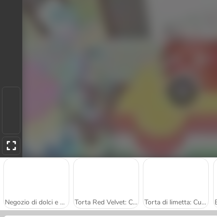
Negozio di dolci e pasticceria
Torta Red Velvet: Cucina con Sara
Torta di limetta: Cucina con Sara