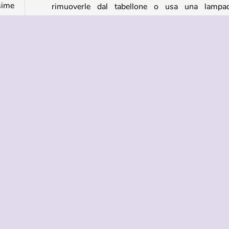
sime
rimuoverle dal tabellone o usa una lampad
bomba.
Match 3
Punta e clicca
Popolare
Puzzle
NDA
ASSISTENZA
LINGUE
i di utilizzo
Aiuto
English
tela della privacy
Русский
okies
Deutsch
Español