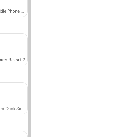
Mobile Phone Case Design & DIY
uty Resort 2
Word Deck Solitaire