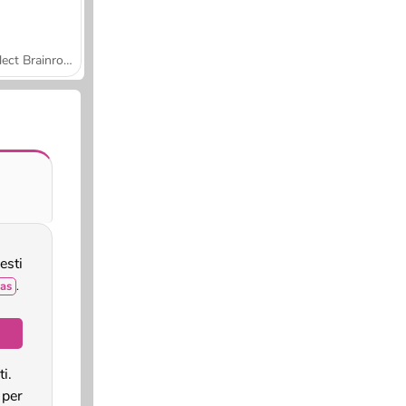
Collect Brainrot Arena
esti
as
.
i.
per