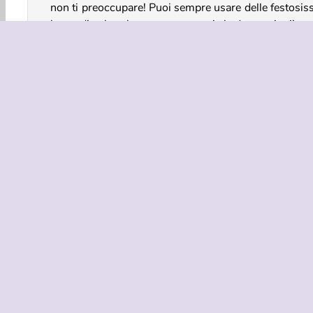
non ti preoccupare! Puoi sempre usare delle festosis
lampadine bomba per spazzare via le decorazioni!
Giochi di Natale per ragazze
Giochi Di Famiglia
Giocatore Singolo
Giochi Invernali
INFO AZIE
Condizion
La nostra tu
Co