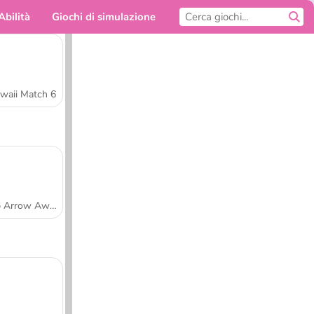
Abilità
Giochi di simulazione
Per te
waii Match 6
Tap Arrow Away