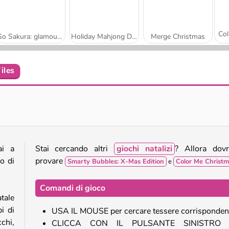
So Sakura: glamour invernale
Holiday Mahjong Dimensions
Merge Christmas
iles
Winter Wonderland Mahjong
Santa GO
ai a
Stai cercando altri
giochi natalizi
? Allora dovr
o di
provare
Smarty Bubbles: X-Mas Edition
e
Color Me Christm
Comandi di gioco
tale
i di
USA IL MOUSE per cercare tessere corrispondent
chi,
CLICCA CON IL PULSANTE SINISTRO 