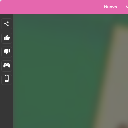
Nuovo
V