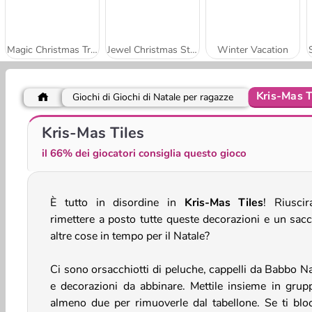
Magic Christmas Tree - Match 3
Jewel Christmas Story
Winter Vacation
Kris-Mas T
Giochi di Giochi di Natale per ragazze
Hexa Stack Christmas
Capybara Xmas Merge
Kris-Mas Tiles
il 66% dei giocatori consiglia questo gioco
È tutto in disordine in
Kris-Mas Tiles
! Riuscir
rimettere a posto tutte queste decorazioni e un sacc
altre cose in tempo per il Natale?
Ci sono orsacchiotti di peluche, cappelli da Babbo Na
e decorazioni da abbinare. Mettile insieme in grupp
almeno due per rimuoverle dal tabellone. Se ti bloc