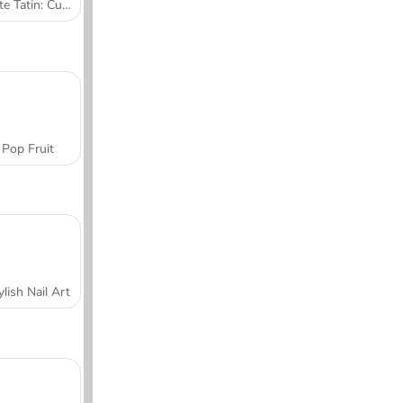
Tarte Tatin: Cucina con Sara
Pop Fruit
ylish Nail Art