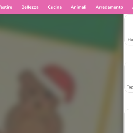
estire
Bellezza
Cucina
Animali
Arredamento
Ha