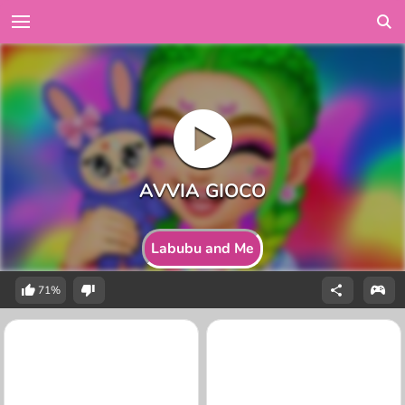
Labubu and Me
71%