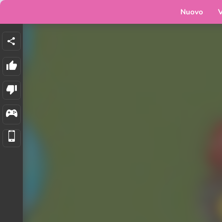
Nuovo
V