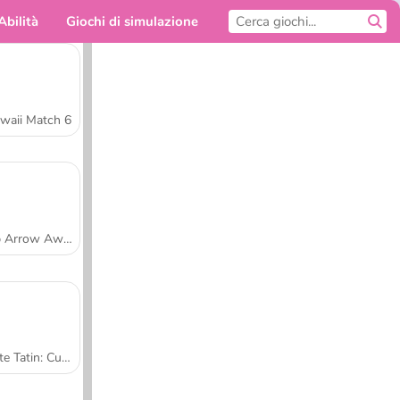
Abilità
Giochi di simulazione
Per te
waii Match 6
Tap Arrow Away
Tarte Tatin: Cucina con Sara