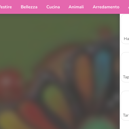
estire
Bellezza
Cucina
Animali
Arredamento
Ha