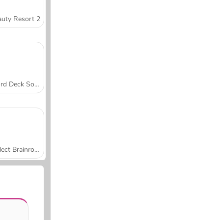
uty Resort 2
Word Deck Solitaire
Collect Brainrot Arena