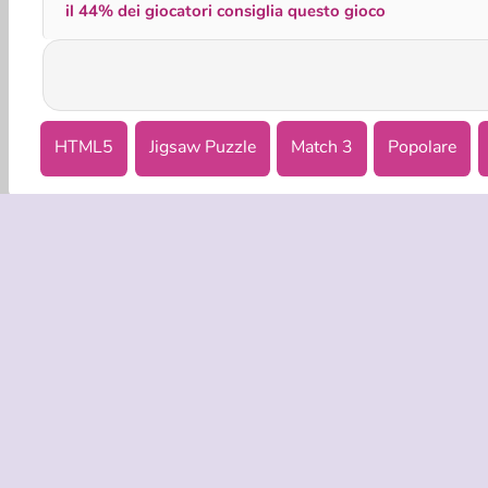
il 44% dei giocatori consiglia questo gioco
HTML5
Jigsaw Puzzle
Match 3
Popolare
INFO AZIE
Condizion
La nostra tu
Co