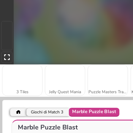
3 Tiles
Jelly Quest Mania
Puzzle Masters Travelers
Marble Puzzle Blast
Giochi di Match 3
Cat Lovescapes
Chain Cube: 2048 Merge
Marble Puzzle Blast