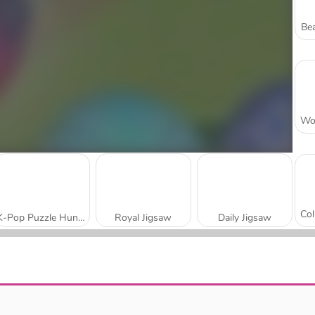
Bea
K-Pop Puzzle Hunters
Royal Jigsaw
Daily Jigsaw
Wake Up the Box
Strong Lions Jigsaw