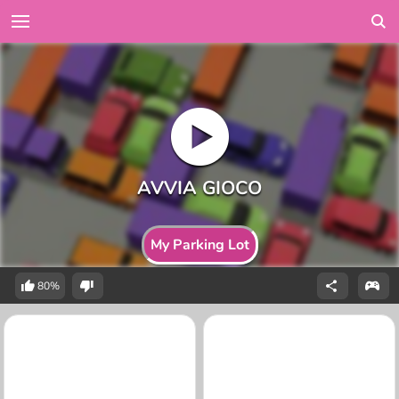
My Parking Lot
80%