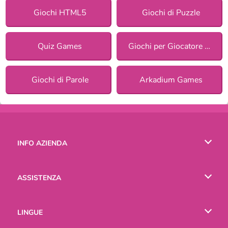
Giochi HTML5
Giochi di Puzzle
Quiz Games
Giochi per Giocatore Singolo
Giochi di Parole
Arkadium Games
INFO AZIENDA
Condizioni di utilizzo
ASSISTENZA
La nostra tutela della privacy
Aiuto
LINGUE