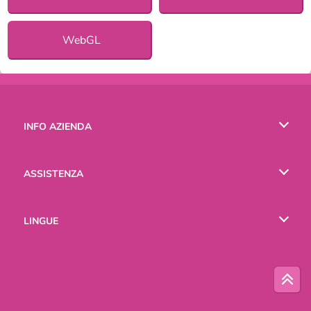
WebGL
INFO AZIENDA
Condizioni di utilizzo
ASSISTENZA
La nostra tutela della privacy
Aiuto
LINGUE
Cookies
English
Русский