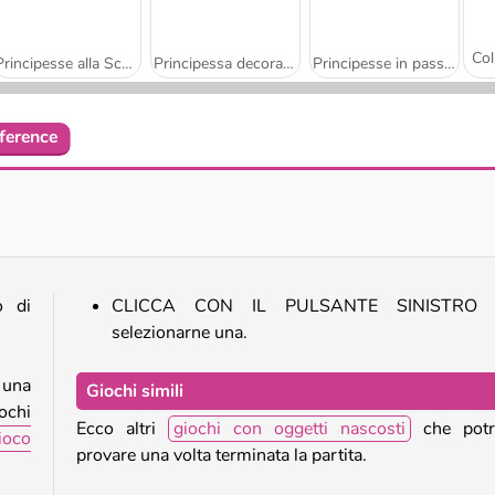
Principesse alla Scuola di Magia
Principessa decorazioni di Natale
Principesse in passerella
ference
Trucco da VIP per bambole
Amore a lezione di chimica
o di
CLICCA CON IL PULSANTE SINISTRO 
selezionarne una.
i una
Giochi simili
ochi
Ecco altri
giochi con oggetti nascosti
che potre
ioco
provare una volta terminata la partita.