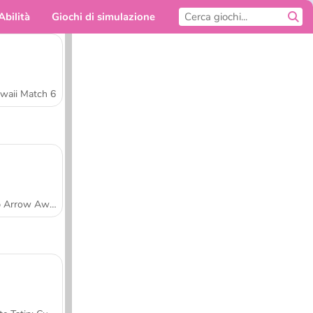
Abilità
Giochi di simulazione
Per te
waii Match 6
Tap Arrow Away