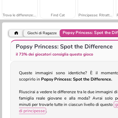
Trova le differenze: dolci bebè
Find Cat
Principesse: Ritratto a puzzle
Popsy Princess: Spot the Dif
Giochi di Ragazze
Vandan the Detective
Torta con gelato
Popsy Princess: Spot the Difference
il 73% dei giocatori consiglia questo gioco
Queste immagini sono identiche? È il moment
scoprirlo in
Popsy Princess: Spot the Difference.
Riuscirai a vedere le differenze tra le due immagini d
famiglia reale giovane e alla moda? Avrai solo p
minuti per trovarle tutte in ciascun livello di questo
g
di principesse
.