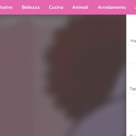
estire
Bellezza
Cucina
Animali
Arredamento
Ha