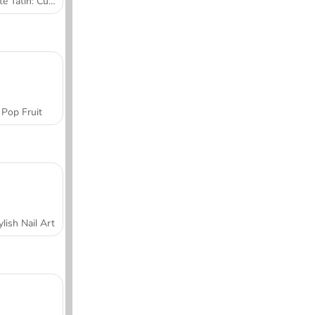
Tarte Tatin: Cucina con Sara
Pop Fruit
ylish Nail Art