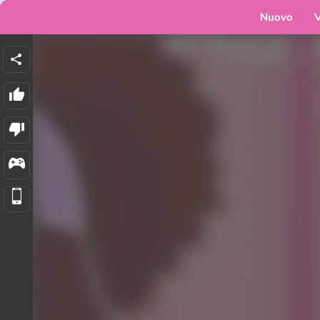
Nuovo
V