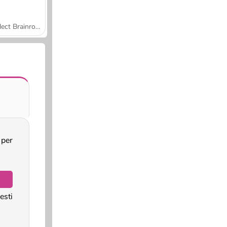
Collect Brainrot Arena
per
sti