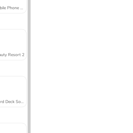
Mobile Phone Case Design & DIY
uty Resort 2
Word Deck Solitaire