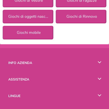
Giochi di Vestire
Giochi di ragazze
Giochi di oggetti nascosti
Giochi di Rinnovo
Giochi mobile
INFO AZIENDA
Condizioni di utilizzo
ASSISTENZA
La nostra tutela della privacy
Aiuto
LINGUE
Cookies
English