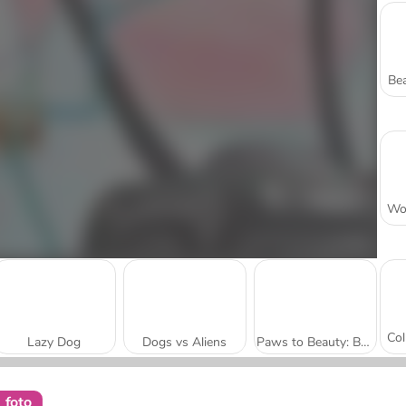
Bea
Lazy Dog
Dogs vs Aliens
Paws to Beauty: Back to the Wild
i foto