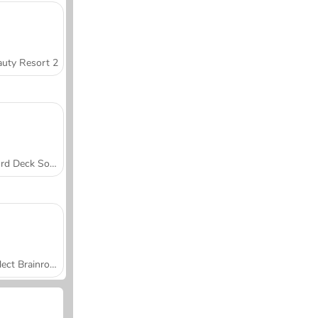
uty Resort 2
Word Deck Solitaire
Collect Brainrot Arena