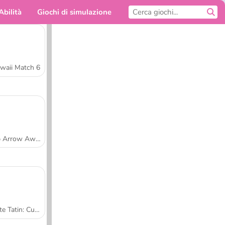
Abilità
Giochi di simulazione
Per te
waii Match 6
Tap Arrow Away
Tarte Tatin: Cucina con Sara