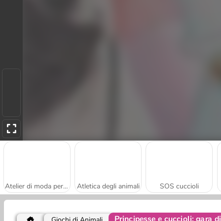
Atelier di moda per cuccioli
Atletica degli animali
SOS cuccioli
Principesse e cuccioli: gara d
Giochi di Animali