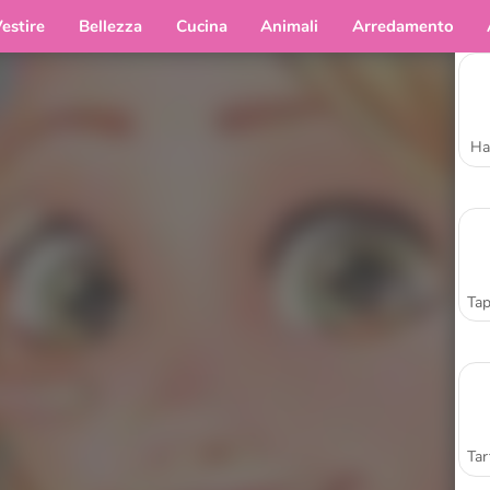
estire
Bellezza
Cucina
Animali
Arredamento
Ha