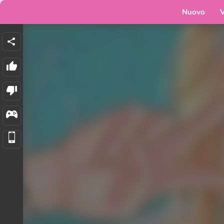
Nuovo
V