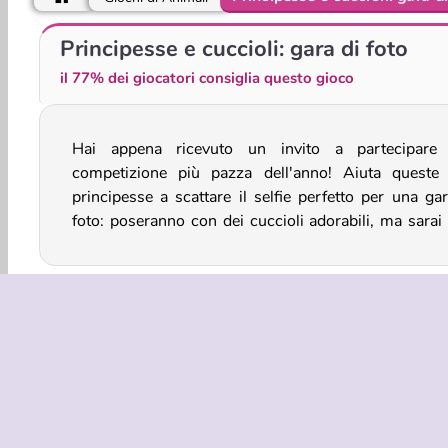
ASMR Pet Treatment
Cura il cucciolo ferito
Principesse e cuccioli: gara di foto
il 77% dei giocatori consiglia questo gioco
Hai appena ricevuto un invito a partecipare 
dover scegliere cosa dovranno indossare, 
competizione più pazza dell'anno! Aiuta queste
dovranno pettinarsi, e molto altro, in questo gioc
principesse a scattare il selfie perfetto per una gar
foto: poseranno con dei cuccioli adorabili, ma sarai 
Animali
Giochi Con Cani
Vestire
Ragazze
INFO AZIE
Condizion