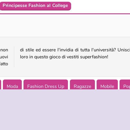
Principesse Fashion al College
TicToc Catwalk Fashion
TicToc Nightlife Fashion
 non
iti a
uovi
loro in questo gioco di vestiti superfashion!
fatto
Moda
Fashion Dress Up
Ragazze
Mobile
Po
 per ragazze