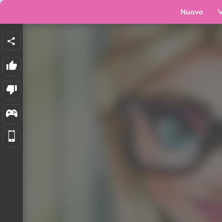
Nuovo
V