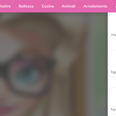
estire
Bellezza
Cucina
Animali
Arredamento
Ha