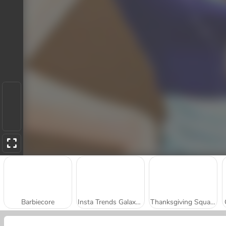
Barbiecore
Insta Trends Galaxy Fashion
Thanksgiving Squad Style