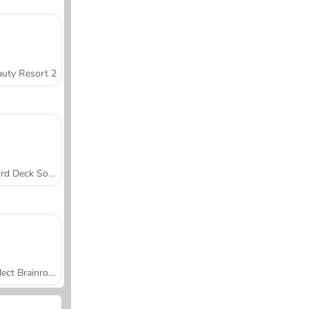
uty Resort 2
Word Deck Solitaire
Collect Brainrot Arena