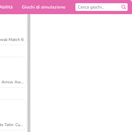
Abilità
Giochi di simulazione
Per te
waii Match 6
Tap Arrow Away
Tarte Tatin: Cucina con Sara