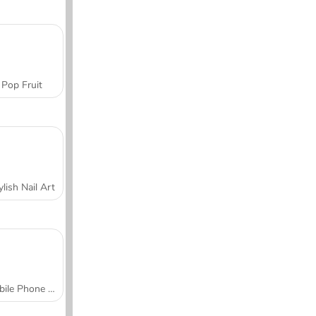
Pop Fruit
ylish Nail Art
Mobile Phone Case Design & DIY