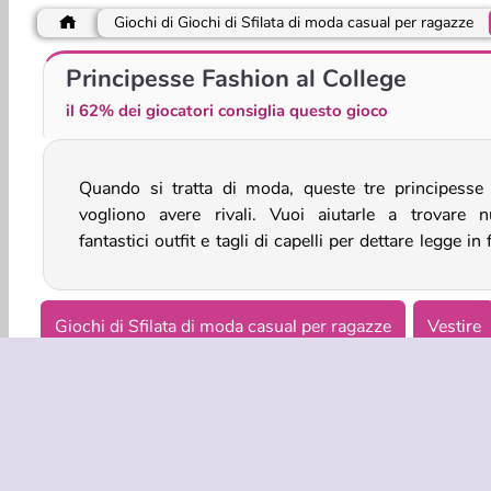
Giochi di Giochi di Sfilata di moda casual per ragazze
Besties On Wednesday
Anime Couple Dress Up
Principesse Fashion al College
il 62% dei giocatori consiglia questo gioco
Quando si tratta di moda, queste tre principesse
di stile ed essere l'invidia di tutta l'università? Unisc
vogliono avere rivali. Vuoi aiutarle a trovare n
fantastici outfit e tagli di capelli per dettare legge in 
Giochi di Sfilata di moda casual per ragazze
Vestire
Giocatore Singolo
Giochi di Sfilata di moda lifestyle