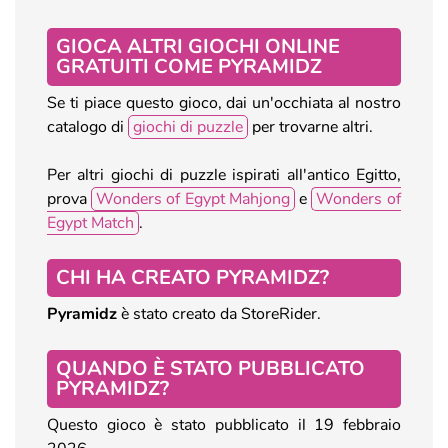
GIOCA ALTRI GIOCHI ONLINE
GRATUITI COME PYRAMIDZ
Se ti piace questo gioco, dai un'occhiata al nostro
catalogo di
giochi di puzzle
per trovarne altri.
Per altri giochi di puzzle ispirati all'antico Egitto,
prova
Wonders of Egypt Mahjong
e
Wonders of
Egypt Match
.
CHI HA CREATO PYRAMIDZ?
Pyramidz
è stato creato da StoreRider.
QUANDO È STATO PUBBLICATO
PYRAMIDZ?
Questo gioco è stato pubblicato il 19 febbraio