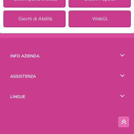
Giochi di Abilità
WebGL
INFO AZIENDA
Condizioni di utilizzo
ASSISTENZA
La nostra tutela della privacy
Aiuto
LINGUE
Cookies
English
Русский