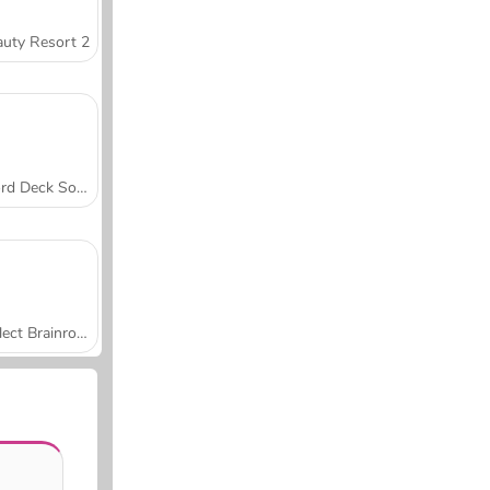
uty Resort 2
Word Deck Solitaire
Collect Brainrot Arena