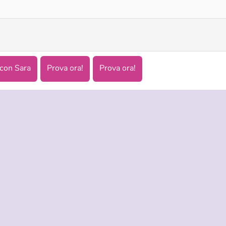
con Sara
Prova ora!
Prova ora!
NDA
ASSISTENZA
LINGUE
i di utilizzo
Aiuto
English
tela della privacy
Русский
okies
Deutsch
Español