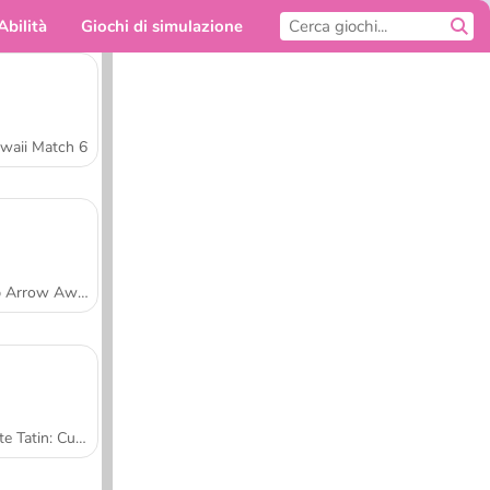
Abilità
Giochi di simulazione
Per te
waii Match 6
Tap Arrow Away
Tarte Tatin: Cucina con Sara