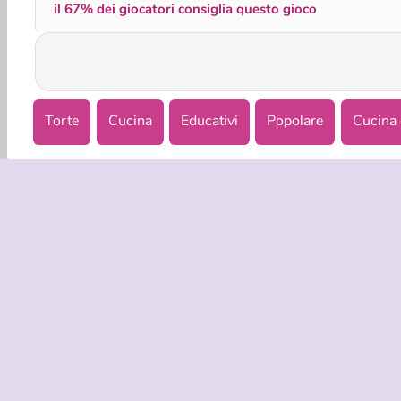
il 67% dei giocatori consiglia questo gioco
Torte
Cucina
Educativi
Popolare
Cucina 
INFO AZIE
Condizion
La nostra tu
Co