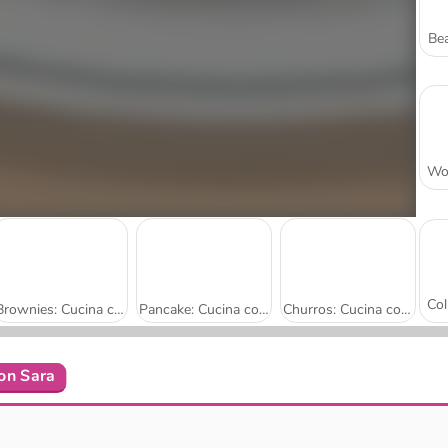
Bea
Brownies: Cucina con Sara
Pancake: Cucina con Sara
Churros: Cucina con Sara
on Sara
Ciambelle: Cucina con Sara
Cucina con Sara: Coniglietto di pane