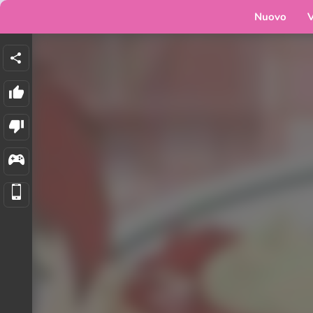
Nuovo
V