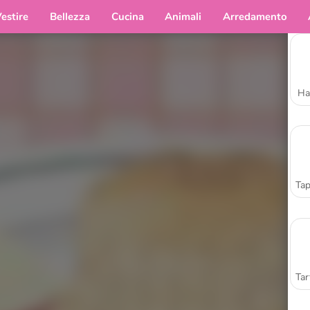
estire
Bellezza
Cucina
Animali
Arredamento
Ha