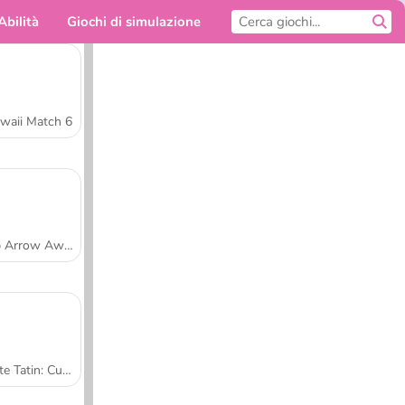
Abilità
Giochi di simulazione
Per te
waii Match 6
Tap Arrow Away
Tarte Tatin: Cucina con Sara