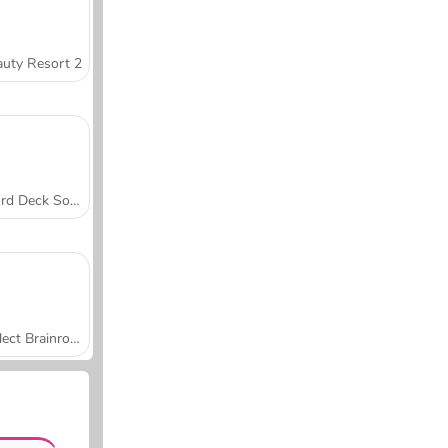
uty Resort 2
Word Deck Solitaire
Collect Brainrot Arena