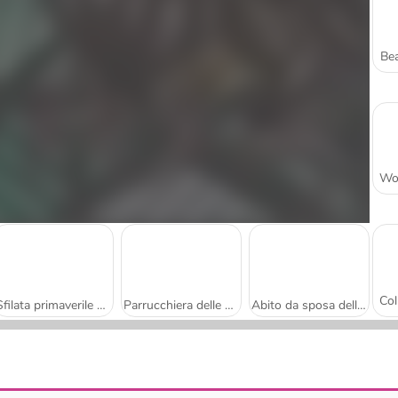
Bea
Sfilata primaverile della principessa
Parrucchiera delle principesse spose
Abito da sposa della regina dei draghi