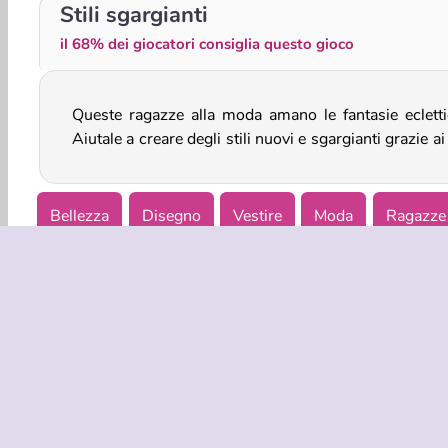
Ellie: fotografa professionista
Principessa: Festival delle lanterne
Stili sgargianti
il 68% dei giocatori consiglia questo gioco
Queste ragazze alla moda amano le fantasie ecletti
Aiutale a creare degli stili nuovi e sgargianti grazie ai
Bellezza
Disegno
Vestire
Moda
Ragazze
INFO AZIE
Condizion
La nostra tu
Co