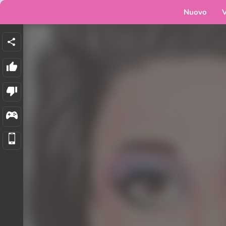
Nuovo
V