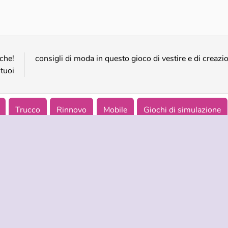
Addio al nubilato della principessa
Moda: Makeup perfetto
che!
consigli di moda in questo gioco di vestire e di creazi
 tuoi
Trucco
Rinnovo
Mobile
Giochi di simulazione
NDA
ASSISTENZA
LINGUE
i di utilizzo
Aiuto
English
tela della privacy
Русский
okies
Deutsch