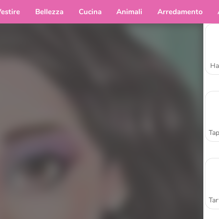
estire
Bellezza
Cucina
Animali
Arredamento
Ha