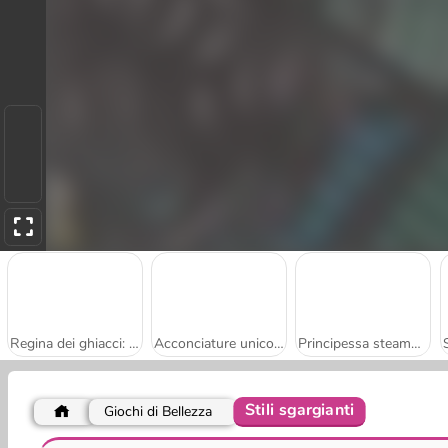
Regina dei ghiacci: matrimonio rovinato
Acconciature unicorno
Principessa steampunk
Stili sgargianti
Giochi di Bellezza