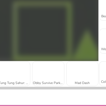
Bea
Tung Tung Sahur: Obby Challenge
Obby Survive Parkour
Mad Dash