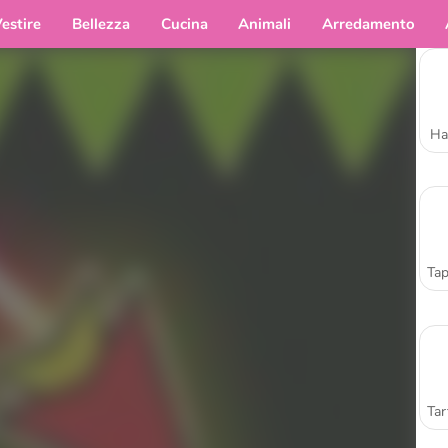
estire
Bellezza
Cucina
Animali
Arredamento
Ha