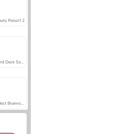
uty Resort 2
Word Deck Solitaire
Collect Brainrot Arena