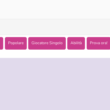
Italian Brainrot Obby Parkour
Fun Race 3D
e
Popolare
Giocatore Singolo
Abilità
Prova ora!
NDA
ASSISTENZA
LINGUE
i di utilizzo
Aiuto
English
tela della privacy
Русский
okies
Deutsch