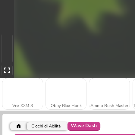
Vex X3M 3
Obby Blox Hook
Ammo Rush Master
Wave Dash
Giochi di Abilità