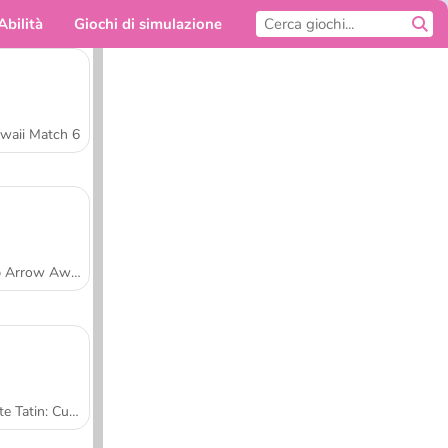
Abilità
Giochi di simulazione
Per te
waii Match 6
Tap Arrow Away
Tarte Tatin: Cucina con Sara