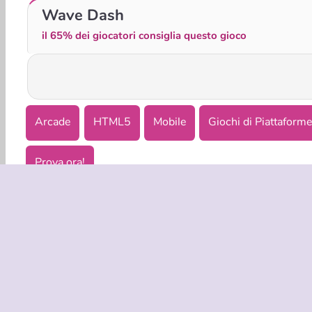
Math Runner
Obby Rainbow Tower
Wave Dash
il 65% dei giocatori consiglia questo gioco
Arcade
HTML5
Mobile
Giochi di Piattaform
Prova ora!
INFO AZIE
Condizion
La nostra tu
Co