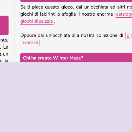
Se ti piace questo gioco, dai un'occhiata ad altri no
giochi di labirinti o sfoglia il nostro enorme
catalog
giochi di puzzle
.
Oppure dai un'occhiata alla nostra collezione di
gi
into.
invernali
.
. La
à un
Chi ha creato Winter Maze?
e le
Winter Maze
è stato creato da GameBerry.
 suo
Quando è stato pubblicato Winter Maze?
Questo gioco è stato pubblicato il 20 gennaio 2026.
neve
le
Popolare
Puzzle
Giocatore Singolo
Giochi Di