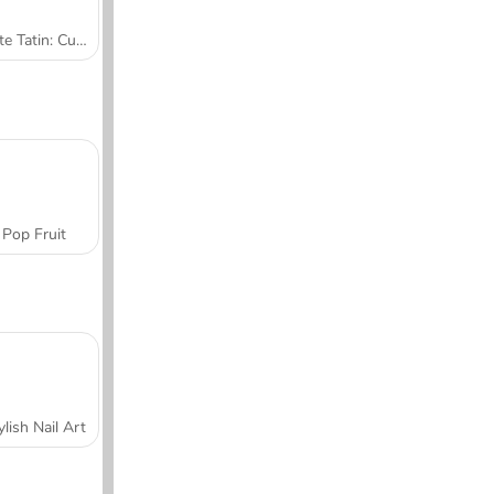
Tarte Tatin: Cucina con Sara
Pop Fruit
ylish Nail Art