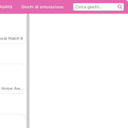
Abilità
Giochi di simulazione
Per te
waii Match 6
Tap Arrow Away