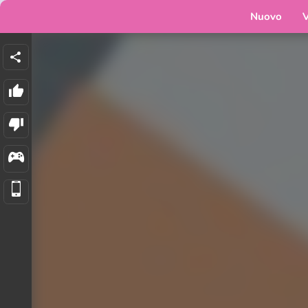
Nuovo
V