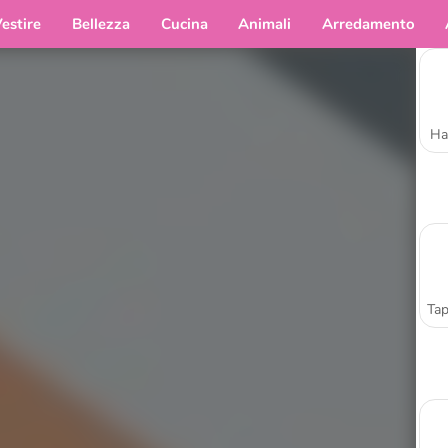
estire
Bellezza
Cucina
Animali
Arredamento
Ha