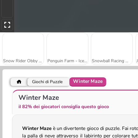
Snow Rider Obby Parkour
Penguin Farm - Ice Merge
Snowball Racing Multiplayer
Winter Maze
Giochi di Puzzle
Snowball Dash
Snowball Kick Up
Winter Maze
il 82% dei giocatori consiglia questo gioco
Winter Maze
è un divertente gioco di puzzle. Fai rot
la palla di neve attraverso il labirinto per colorare tut