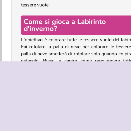
tessere vuote.
Come si gioca a Labirinto
d'inverno?
L'obiettivo è colorare tutte le tessere vuote del labir
Fai rotolare la palla di neve per colorare le tessere
palla di neve smetterà di rotolare solo quando colpir
ostacolo. Riesci a capire come raggiungere tutt
tessere?
Puoi
far rotolare la palla di neve lungo il
percorso.
Controlli di gioco
Usa i
tasti freccia
o
WASD
per muovere la palla di 
nel labirinto.
Giochi Di Logica
HTML5
Logic Games
Mobi