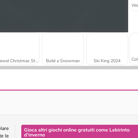
Jewel Christmas Story
Build a Snowman
Ski King 2024
Snowball Racing
Snow Rider 3D
olare
Gioca altri giochi online gratuiti come Labirinto
d'inverno
te le