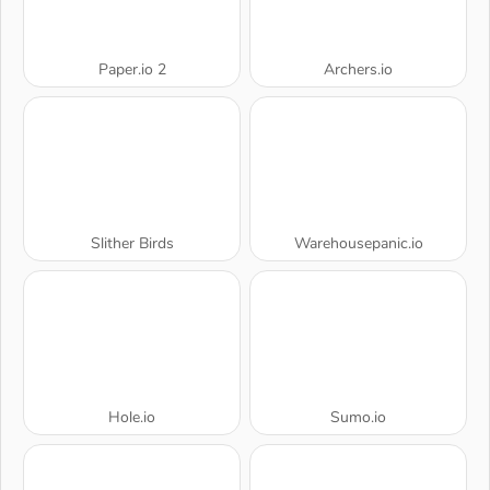
Paper.io 2
Archers.io
Slither Birds
Warehousepanic.io
Hole.io
Sumo.io