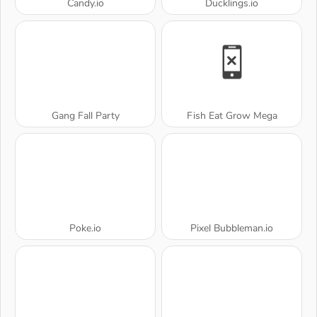
Candy.io
Ducklings.io
Gang Fall Party
Fish Eat Grow Mega
Poke.io
Pixel Bubbleman.io