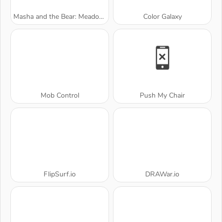
Masha and the Bear: Meadows
Color Galaxy
Mob Control
Push My Chair
FlipSurf.io
DRAWar.io