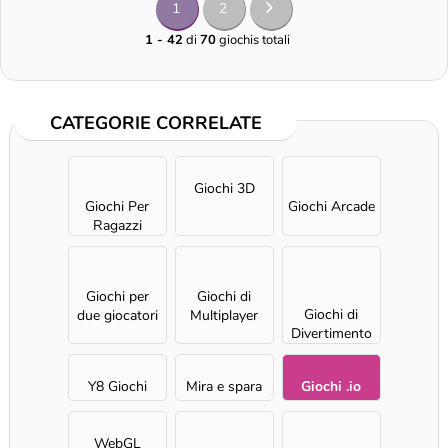
1
2
1 - 42
di
70
giochis totali
CATEGORIE CORRELATE
Giochi 3D
Giochi Per
Giochi Arcade
Ragazzi
Giochi per
Giochi di
Giochi di
due giocatori
Multiplayer
Divertimento
per ragazze
Y8 Giochi
Mira e spara
Giochi .io
WebGL