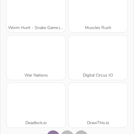
Worm Hunt - Snake Game.io Zone
Muscles Rush
War Nations
Digital Circus IO
Deadlock.io
DrawThis.io