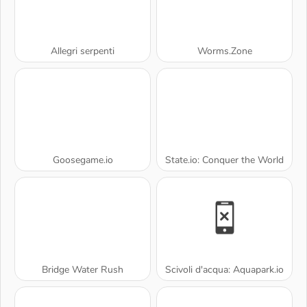
Allegri serpenti
Worms.Zone
Goosegame.io
State.io: Conquer the World
Bridge Water Rush
Scivoli d'acqua: Aquapark.io