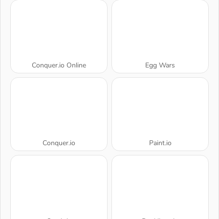
Conquer.io Online
Egg Wars
Conquer.io
Paint.io