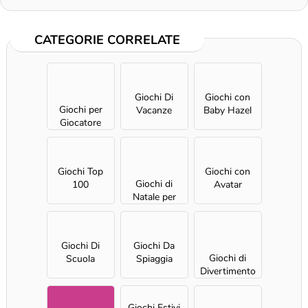
CATEGORIE CORRELATE
Giochi Di
Giochi con
Giochi per
Vacanze
Baby Hazel
Giocatore
Singolo
Giochi Top
Giochi con
Giochi di
100
Avatar
Natale per
ragazze
Giochi Di
Giochi Da
Giochi di
Scuola
Spiaggia
Divertimento
per ragazze
Giochi Estivi