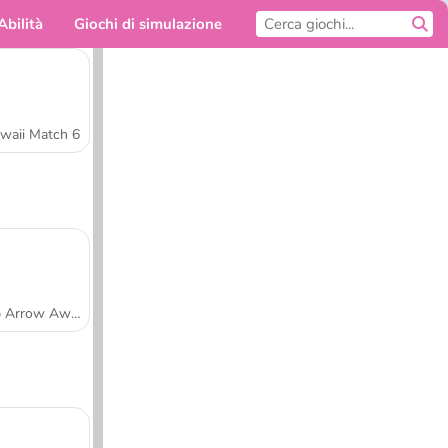
Abilità
Giochi di simulazione
Per te
waii Match 6
Tap Arrow Away