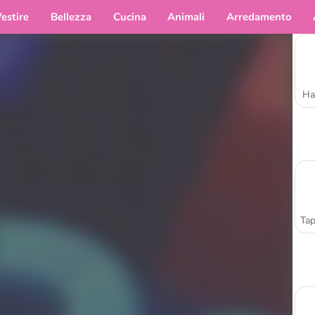
estire
Bellezza
Cucina
Animali
Arredamento
Ha