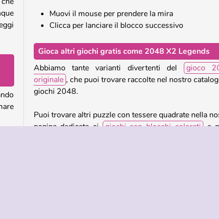
 che
nque
Muovi il mouse per prendere la mira
eggi
Clicca per lanciare il blocco successivo
Gioca altri giochi gratis come 2048 X2 Legends
Abbiamo tante varianti divertenti del
gioco 2
originale
, che puoi trovare raccolte nel nostro catalog
giochi 2048.
ando
mare
Puoi trovare altri puzzle con tessere quadrate nella no
pagina dedicata ai
giochi con blocchi colorati
e n
nostra
raccolta di giochi di puzzle online
.
te o
lore
Chi ha creato 2048 X2 Legends?
e" i
.
2048 X2 Legends è stato creato da Inlogic Software.
e il
Quando è stato pubblicato 2048 X2 Legends?
cora