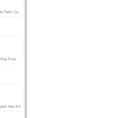
Tarte Tatin: Cucina con Sara
Pop Fruit
ylish Nail Art