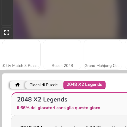
Kitty Match 3 Puzzle Game
Reach 2048
Grand Mahjong Connect
2048 X2 Legends
Giochi di Puzzle
Jigsolitaire
Stick Kill 3D
2048 X2 Legends
il 66% dei giocatori consiglia questo gioco