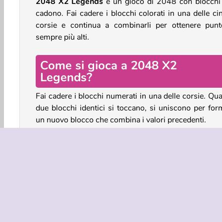
2048 X2 Legends
è un gioco di 2048 con blocchi
cadono. Fai cadere i blocchi colorati in una delle ci
corsie e continua a combinarli per ottenere punt
sempre più alti.
Come si gioca a 2048 X2
Legends?
Fai cadere i blocchi numerati in una delle corsie. Qu
due blocchi identici si toccano, si uniscono per for
un nuovo blocco che combina i valori precedenti.
I blocchi possono essere abbinati verticalmen
orizzontalmente e quando tre blocchi si toccano il va
si quadruplica. In questo modo, puoi anche "estrarr
blocchi da una corsia quando rischiano di rovesciarsi
Puoi anche continuare a combinare i blocchi oltr
2048, per creare un blocco da 4096, o forse uno an