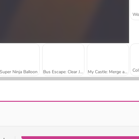
Super Ninja Balloon
Bus Escape: Clear Jam
My Castle: Merge and Story
Park Me: Draw Path
Mojicon Garden Connect