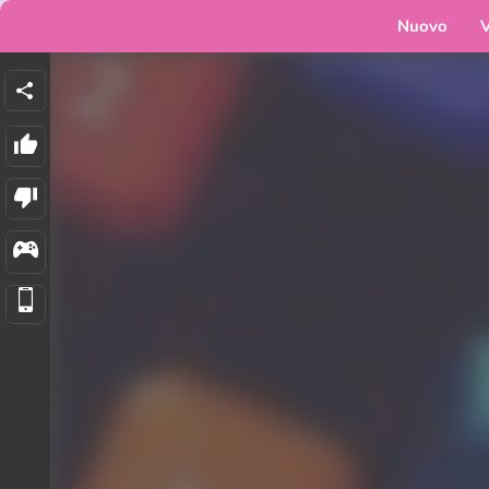
Nuovo
V