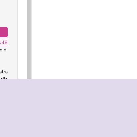
048
o di
stra
ella