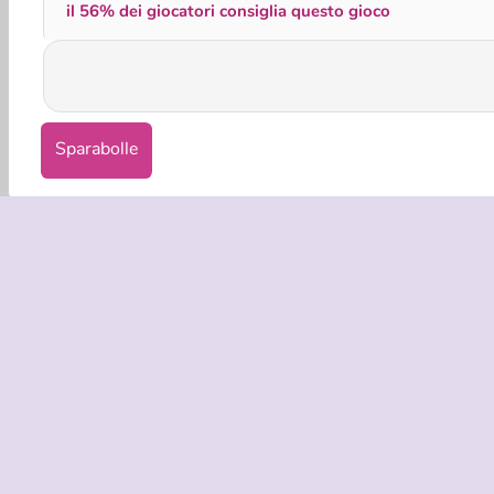
il 56% dei giocatori consiglia questo gioco
Sparabolle
INFO AZIE
Condizion
La nostra tu
Co