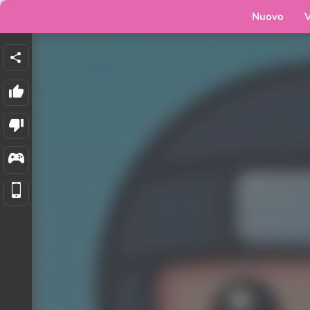
Nuovo
V