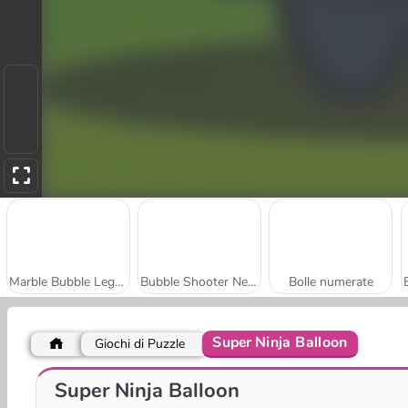
Marble Bubble Legend
Bubble Shooter Neon
Bolle numerate
Super Ninja Balloon
Giochi di Puzzle
Om Nom Tower 3D
Bubble Woods
Super Ninja Balloon