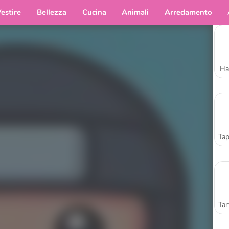
estire
Bellezza
Cucina
Animali
Arredamento
Ha