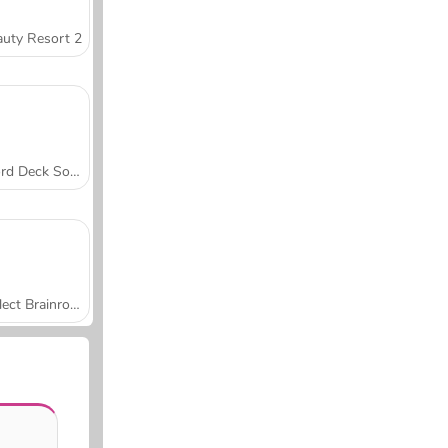
uty Resort 2
Word Deck Solitaire
Collect Brainrot Arena