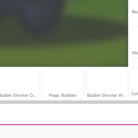
Bea
Bubble Shooter Crystal Hunt
Magic Bubbles
Bubble Shooter Wonders of Egypt
Bubble Trouble 2: Rebubbled
Bubble Shooter Wild West