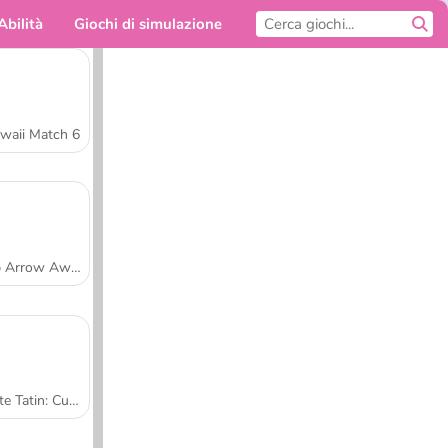
Abilità
Giochi di simulazione
Per te
waii Match 6
Tap Arrow Away
Tarte Tatin: Cucina con Sara