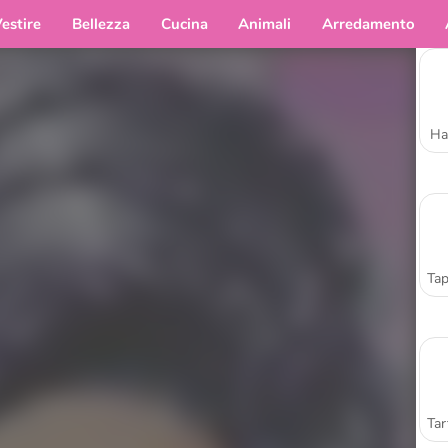
estire
Bellezza
Cucina
Animali
Arredamento
Ha