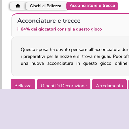
Acconciature e trecce
Giochi di Bellezza
Arty Mouse: Sticker Book
Il matrimonio principesco di Eliza
Acconciature e trecce
il 64% dei giocatori consiglia questo gioco
Questa sposa ha dovuto pensare all'acconciatura dur
ragazze e renderla ancora più bella in tempo pe
i preparativi per le nozze e si trova nei guai. Puoi off
una nuova acconciatura in questo gioco online
Bellezza
Giochi Di Decorazione
Arredamento
Giochi Di Saloni
Matrimonio