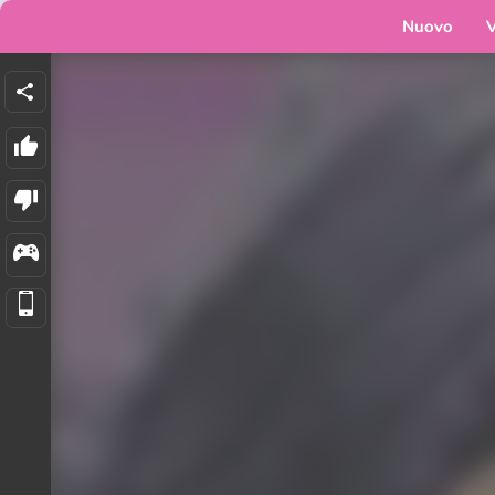
Nuovo
V