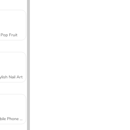
Pop Fruit
ylish Nail Art
Mobile Phone Case Design & DIY