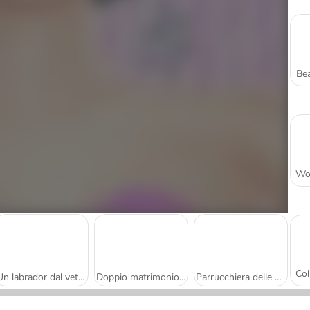
Bea
Un labrador dal veterinario
Doppio matrimonio vintage
Parrucchiera delle principesse spose