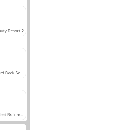
uty Resort 2
Word Deck Solitaire
Collect Brainrot Arena