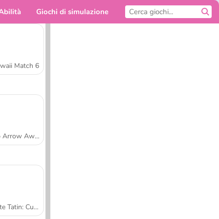
Abilità
Giochi di simulazione
Per te
waii Match 6
Tap Arrow Away
Tarte Tatin: Cucina con Sara