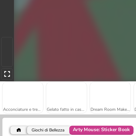
Acconciature e trecce
Gelato fatto in casa: Ricetta perfetta
Dream Room Makeover
Arty Mouse: Sticker Book
Giochi di Bellezza