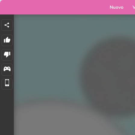
Nuovo
V