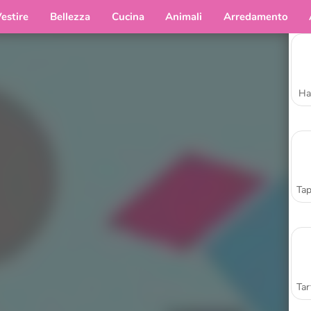
estire
Bellezza
Cucina
Animali
Arredamento
Ha