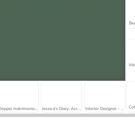
Bea
Doppio matrimonio vintage
Jessica's Diary: Accidentally in Love
Interior Designer - Decor Life