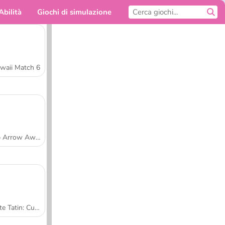
Abilità
Giochi di simulazione
Per te
waii Match 6
Tap Arrow Away
Tarte Tatin: Cucina con Sara