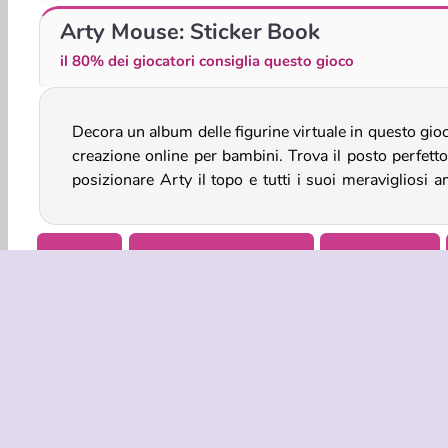
Merge Home Mania
Home Design - Match 3
Arty Mouse: Sticker Book
il 80% dei giocatori consiglia questo gioco
Decora un album delle figurine virtuale in questo gio
Puoi inserirlo sulle immagini di una spiaggia, di una 
creazione online per bambini. Trova il posto perfetto
posizionare Arty il topo e tutti i suoi meravigliosi a
Bellezza
Giochi Di Decorazione
Arredamento
INFO AZIE
Condizion
La nostra tu