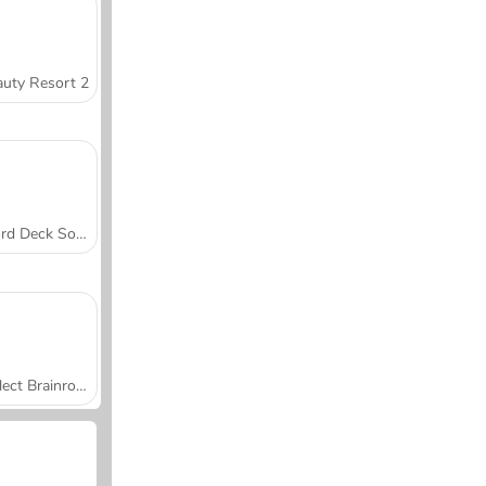
uty Resort 2
Word Deck Solitaire
Collect Brainrot Arena